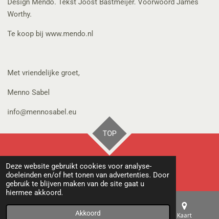
Design Mendo. Tekst Joost Bastmeijer. Voorwoord James
Worthy.
Te koop bij www.mendo.nl
Met vriendelijke groet,
Menno Sabel
info@mennosabel.eu
TOP
© 2021 mennosabel.eu
Deze website gebruikt cookies voor analyse-
Powered by
JouwWeb
doeleinden en/of het tonen van advertenties. Door
gebruik te blijven maken van de site gaat u
hiermee akkoord.
Akkoord
E-mailadres
Telefoonnummer
Kaart