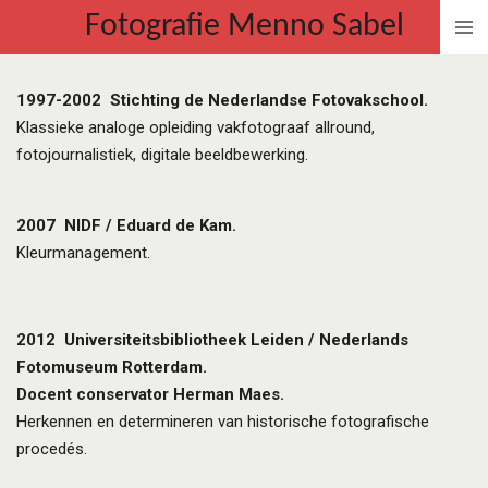
Fotografie Menno Sabel
Ga
direct
naar
1997-2002
Stichting de Nederlandse Fotovakschool.
de
Klassieke analoge opleiding vakfotograaf allround,
hoofdinhoud
fotojournalistiek, digitale beeldbewerking.
2007
NIDF / Eduard de Kam.
Kleurmanagement.
2012
Universiteitsbibliotheek Leiden / Nederlands
Fotomuseum Rotterdam.
Docent conservator Herman Maes.
Herkennen en determineren van historische fotografische
procedés.